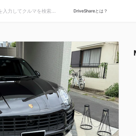
DriveShareとは？