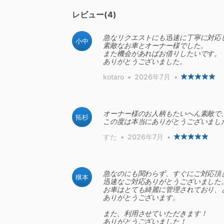
レビュー(4)
急なリクエストにも迅速に丁寧に対応
小中
素敵なお車とオーナー様でした。
また機会があればお借りしたいです。
ありがとうございました。
kotaro
•
2026年7月
•
オーナー様のお人柄もたいへん素敵で
拓杉
この度は本当にありがとうございまし
すた
•
2026年7月
•
急なのにも関わらず、すぐにご対応頂
穣本
迅速なご対応ありがとうございました
お車はとても綺麗に管理されており、
ありがとうございます。
また、利用させていただきます！
ありがとうございました！