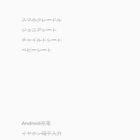
スマホクレードル
ジュニアシート
チャイルドシート
ベビーシート
Android充電
イヤホン端子入力