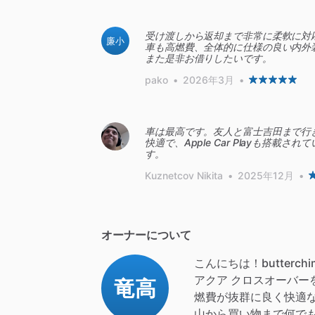
受け渡しから返却まで非常に柔軟に対
廉小
車も高燃費、全体的に仕様の良い内外
また是非お借りしたいです。
pako
•
2026年3月
•
車は最高です。友人と富士吉田まで行
快適で、Apple Car Playも搭
す。
Kuznetcov Nikita
•
2025年12月
•
オーナーについて
こんにちは！butterch
アクア
クロスオーバー
竜高
燃費が抜群に良く快適
山から買い物まで何で