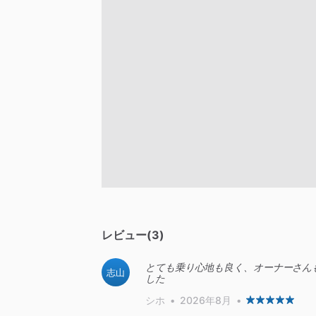
レビュー(3)
とても乗り心地も良く、オーナーさん
志山
した
シホ
•
2026年8月
•