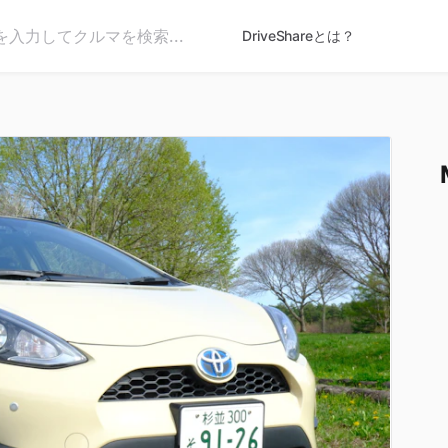
DriveShareとは？