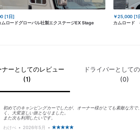
00
[1日]
￥25,000
[1
カムロードグローバル社製エクステージEX
Stage
カムロード
ーナーとしてのレビュー
ドライバーとして
(1)
(0)
初めてのキャンピングカーでしたが、オーナー様がとても素敵な方で
く、大変楽しい旅となりました。
また次も利用したいです。
わけべ
•
2026年5月
•