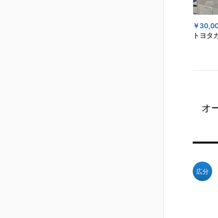
￥30,0
トヨタ
オ
広分