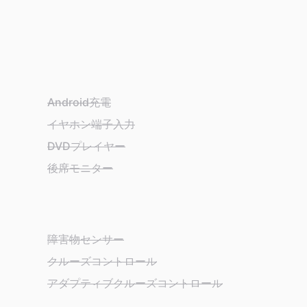
Android充電
イヤホン端子入力
DVDプレイヤー
後席モニター
障害物センサー
クルーズコントロール
アダプティブクルーズコントロール