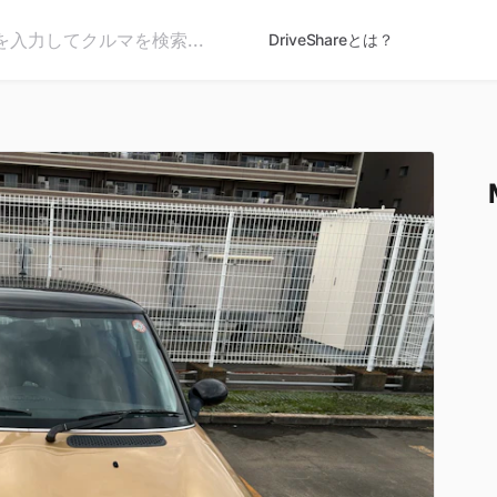
DriveShareとは？