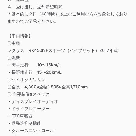
４
受け渡し、返却希望時間
＊基本的に２日（48時間）以上のご利用の方を対象としており
ますのでご了承ください。
【車両情報】
〇車種
レクサス
RX450h
Fスポーツ（ハイブリッド）2017年式
〇燃費
・街中走行
10〜15km
​/​
L
・長距離走行
15〜20km
​/​
L
〇ハイオクガソリン
〇全長
4,890×全幅1,895×全高1,710mm
〇
主要装備&スペック
・ディスプレイオーディオ
・ドライブレコーダー
・ETC車載器
・誤発進抑制機能
・クルーズコントロール