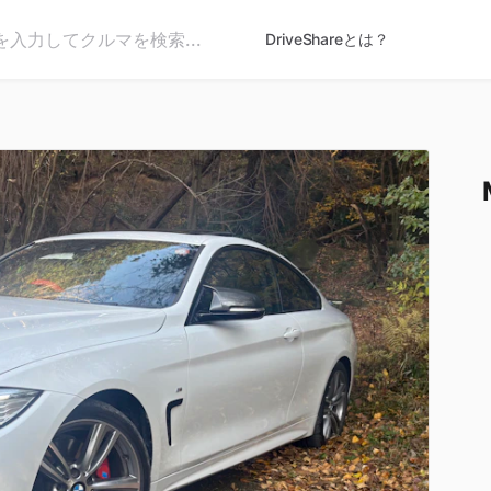
DriveShareとは？