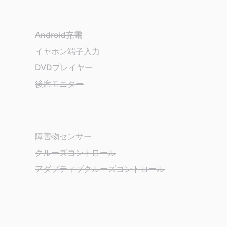
Android充電
イヤホン端子入力
DVDプレイヤー
後席モニター
障害物センサー
クルーズコントロール
アダプティブクルーズコントロール