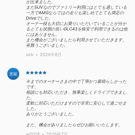
が出来ました。
またSUVなのでファミリー利用にはとても適している
一方でAMGならではの走りも楽しめてとても満足の
Driveでした。
オーナー様も大切にお乗りいただいていることが分か
るとても状態の良いGLC43を格安で利用できるのは他
にはありません。
また機会がございましたら利用させていただきます。
有難うございました。
skb
•
2026年8月
恵能
今までのオーナーさまの中で丁寧かつ素晴らしかった
です。
相談にも対応いただき、無事楽しくドライブできまし
た。
柔軟に対応いただけますので非常に安心して過ごせま
した。
ありがとうございました。
w0018
•
2026年7月