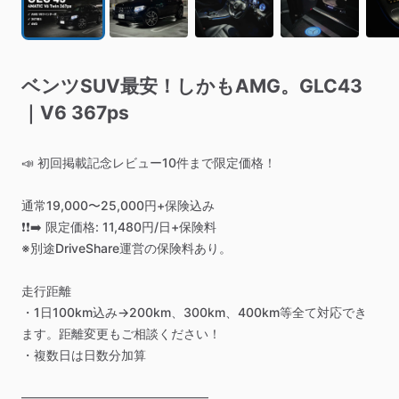
ベンツSUV最安！しかもAMG。GLC43
｜V6
367ps
📣
初回掲載記念レビュー10件まで限定価格！
通常19,000〜25,000円+保険込み
❗️❗️➡️
限定価格:
11,480円
​/​
日+保険料
※別途DriveShare運営の保険料あり。
走行距離
・1日100km込み→200km、300km、400km等全て対応でき
ます。距離変更もご相談ください！
・複数日は日数分加算
━━━━━━━━━━━━━━━