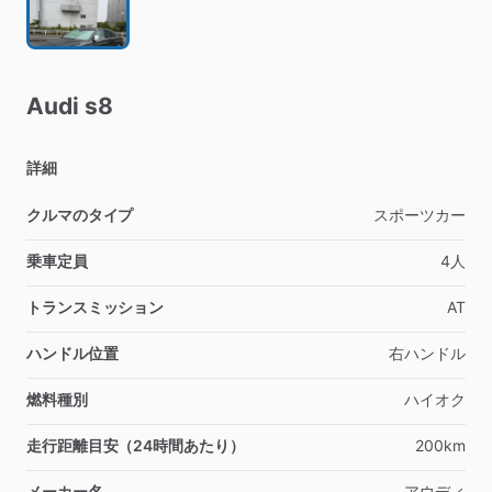
Audi
s8
詳細
クルマのタイプ
スポーツカー
乗車定員
4人
トランスミッション
AT
ハンドル位置
右ハンドル
燃料種別
ハイオク
走行距離目安（24時間あたり）
200km
メーカー名
アウディ