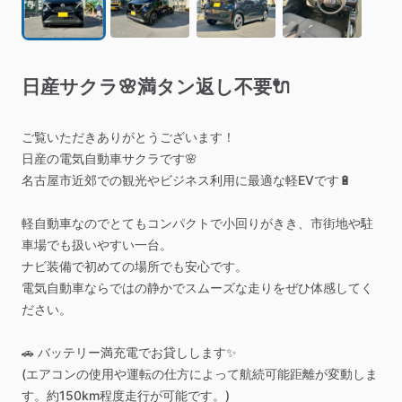
日産サクラ🌸満タン返し不要🔌
ご覧いただきありがとうございます！
日産の電気自動車サクラです🌸
名古屋市近郊での観光やビジネス利用に最適な軽EVです🔋
軽自動車なのでとてもコンパクトで小回りがきき、市街地や駐
車場でも扱いやすい一台。
ナビ装備で初めての場所でも安心です。
電気自動車ならではの静かでスムーズな走りをぜひ体感してく
ださい。
🚗
バッテリー満充電でお貸しします✨
(エアコンの使用や運転の仕方によって航続可能距離が変動しま
す。約150km程度走行が可能です。)