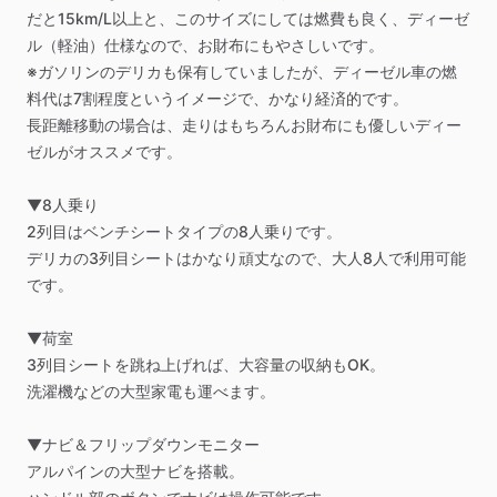
だと15km
​/​
L以上と、このサイズにしては燃費も良く、ディーゼ
ル（軽油）仕様なので、お財布にもやさしいです。
※ガソリンのデリカも保有していましたが、ディーゼル車の燃
料代は7割程度というイメージで、かなり経済的です。
長距離移動の場合は、走りはもちろんお財布にも優しいディー
ゼルがオススメです。
▼8人乗り
2列目はベンチシートタイプの8人乗りです。
デリカの3列目シートはかなり頑丈なので、大人8人で利用可能
です。
▼荷室
3列目シートを跳ね上げれば、大容量の収納もOK。
洗濯機などの大型家電も運べます。
▼ナビ＆フリップダウンモニター
アルパインの大型ナビを搭載。