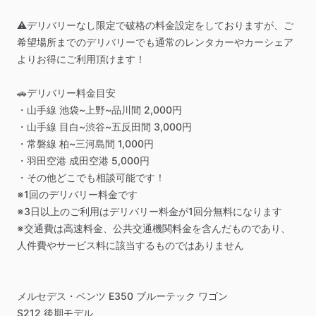
⚠️デリバリーなし限定で破格の料金設定をしておりますが、ご
希望場所までのデリバリーでも通常のレンタカーやカーシェア
よりお得にご利用頂けます！
🚗デリバリー料金目安
・山手線
池袋~上野~品川間
2,000円
・山手線
目白~渋谷~五反田間
3,000円
・常磐線
柏~三河島間
1,000円
・羽田空港
成田空港
5,000円
・その他どこでも相談可能です！
※1回のデリバリー料金です
※3日以上のご利用はデリバリー料金が1回分無料になります
※交通費は高速料金、公共交通機関料金を含んだものであり、
人件費やサービス料に該当するものではありません
メルセデス・ベンツ
E350
ブルーテック
ワゴン
S212
後期モデル