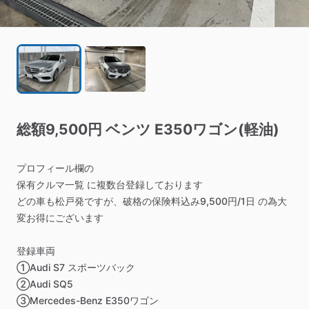
総額9
​,​
500円
ベンツ
E350ワゴン(軽油)
プロフィール欄の
保有クルマ一覧
に複数台登録しております
どの車も松戸発ですが、破格の保険料込み9,500円
​/​
1日
の為大
変お得にございます
登録車両
①Audi
S7
スポーツバック
②Audi
SQ5
③Mercedes-Benz
E350ワゴン