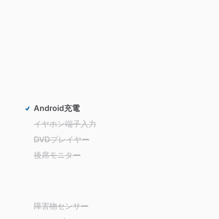
Android充電
イヤホン端子入力
DVDプレイヤー
後席モニター
障害物センサー