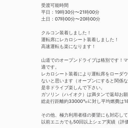
受渡可能時間
平日：19時30分〜21時00分
土日：07時00分〜20時00分
クルコン装着しました！
運転席にレカロシート装着しました！
高速運転も楽になります！
山道でのオープンドライブは格別です！マ
適です。
レカロシート装着により運転席をローダウ
ないと思います（オープンにすると関係な
是非ドライブ楽しんで下さい。
ガソリン（ハイオク）は満タンで返却お願
総走行距離約33000㌔に対し平均燃費は1
その他、極力利用者様の要望にも対応して
以前エニカでも50回以上シェア実績（評