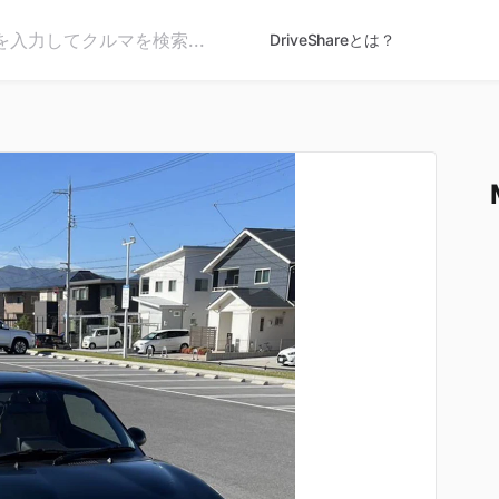
DriveShareとは？