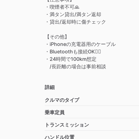
・喫煙者不可🙏
・満タン貸出
​/​
満タン返却
・貸出
​/​
返却時に傷チェック
【その他】
・iPhoneの充電器用のケーブル
・Bluetoothも接続OK🙆‍♀️
・24時間で100km想定
​/​
長距離の場合は事前相談
詳細
クルマのタイプ
乗車定員
トランスミッション
ハンドル位置