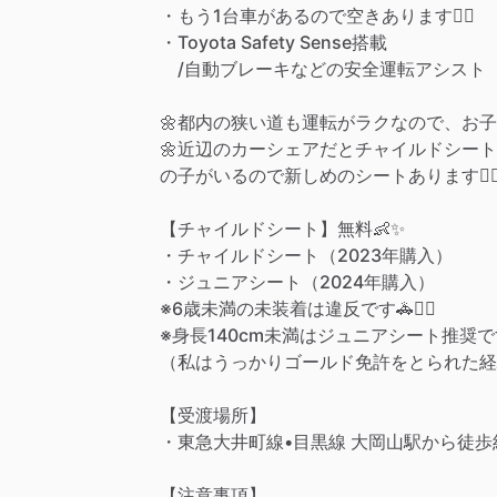
・もう1台車があるので空きあります🙆‍♀️
・Toyota
Safety
Sense搭載
​/​
自動ブレーキなどの安全運転アシスト
🌼都内の狭い道も運転がラクなので、お
🌼近辺のカーシェアだとチャイルドシート
の子がいるので新しめのシートあります🙋‍♀
【チャイルドシート】無料👶✨
・チャイルドシート（2023年購入）
・ジュニアシート（2024年購入）
※6歳未満の未装着は違反です🚓👮‍♂️
※身長140cm未満はジュニアシート推奨で
（私はうっかりゴールド免許をとられた経験
【受渡場所】
・東急大井町線•目黒線
大岡山駅から徒歩
【注意事項】