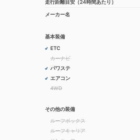
走行距離目安（24時間あたり）
メーカー名
基本装備
ETC
カーナビ
パワステ
エアコン
4WD
その他の装備
ルーフボックス
ルーフキャリア