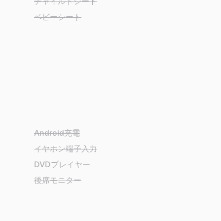
チャイルドシート
ベビーシート
Android充電
イヤホン端子入力
DVDプレイヤー
後席モニター