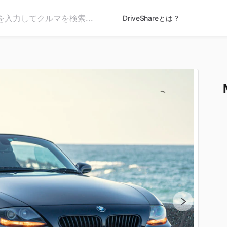
DriveShareとは？