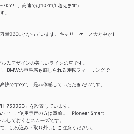
7km
​/​
L、高速では10km
​/​
L超えます）
す。
容量260Lとなっています。キャリーケース大と中が1
ングル氏デザインの美しいラインの車です。
ぎず、BMWの重厚感も感じられる運転フィーリングで
爽快ですので、是非体感していただきたいです。
VH-7500SC」を設置しています。
で、ご使用予定の方は事前に「Pioneer
Smart
トールしておくとスムーズです。
で、はめ込み・取り外しはご注意ください。