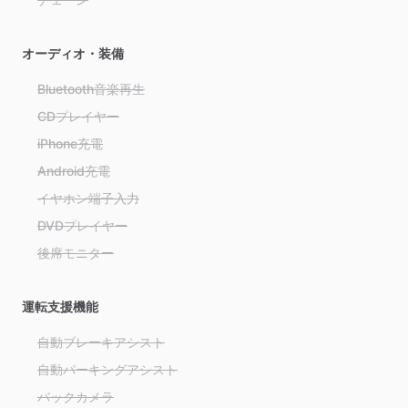
オーディオ・装備
Bluetooth音楽再生
CDプレイヤー
iPhone充電
Android充電
イヤホン端子入力
DVDプレイヤー
後席モニター
運転支援機能
自動ブレーキアシスト
自動パーキングアシスト
バックカメラ