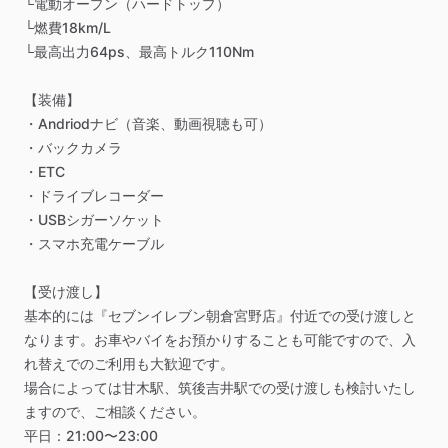
└電動オープン（ハードトップ）
└燃費18km
​/​
L
└最高出力64ps、最高トルク110Nm
【装備】
・Andriodナビ（音楽、動画視聴も可）
・バックカメラ
・ETC
・ドライブレコーダー
・USBシガーソケット
・スマホ充電ケーブル
【受け渡し】
基本的には『セブンイレブン朝倉宮野店』付近での受け渡しと
なります。お車やバイをお預かりすることも可能ですので、入
れ替えでのご利用も大歓迎です。
場合によっては甘木駅、筑後吉井駅での受け渡しも検討いたし
ますので、ご相談ください。
平日：21:00〜23:00