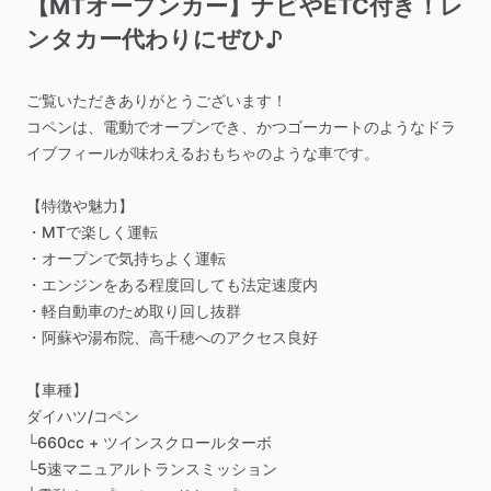
【MTオープンカー】ナビやETC付き！レ
ンタカー代わりにぜひ♪
ご覧いただきありがとうございます！
コペンは、電動でオープンでき、かつゴーカートのようなドラ
イブフィールが味わえるおもちゃのような車です。
【特徴や魅力】
・MTで楽しく運転
・オープンで気持ちよく運転
・エンジンをある程度回しても法定速度内
・軽自動車のため取り回し抜群
・阿蘇や湯布院、高千穂へのアクセス良好
【車種】
ダイハツ
​/​
コペン
└660cc
+
ツインスクロールターボ
└5速マニュアルトランスミッション