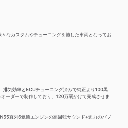
に、様々なカスタムやチューニングを施した車両となってお
排気効率とECUチューニング済みで純正より100馬
ルオーダーで制作しており、120万弱かけて完成させま
N55直列6気筒エンジンの高回転サウンド+迫力のバブ