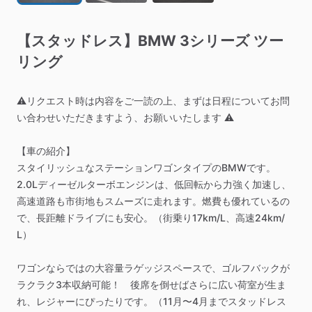
【スタッドレス】BMW
3シリーズ
ツー
リング
⚠️リクエスト時は内容をご一読の上、まずは日程についてお問
い合わせいただきますよう、お願いいたします
⚠️
【車の紹介】
スタイリッシュなステーションワゴンタイプのBMWです。
2.0Lディーゼルターボエンジンは、低回転から力強く加速し、
高速道路も市街地もスムーズに走れます。燃費も優れているの
で、長距離ドライブにも安心。（街乗り17km
​/​
L、高速24km
​/​
L）
ワゴンならではの大容量ラゲッジスペースで、ゴルフバックが
ラクラク3本収納可能！
後席を倒せばさらに広い荷室が生ま
れ、レジャーにぴったりです。（11月〜4月までスタッドレス