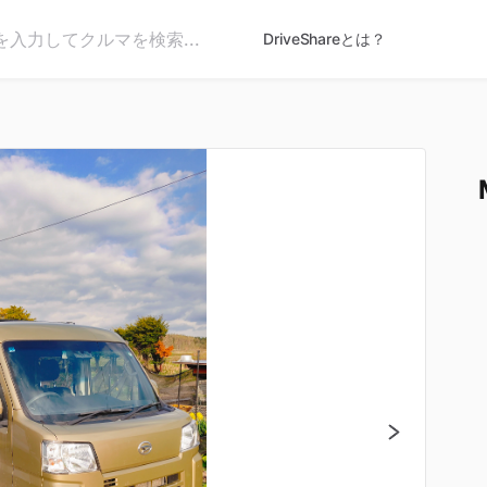
DriveShareとは？