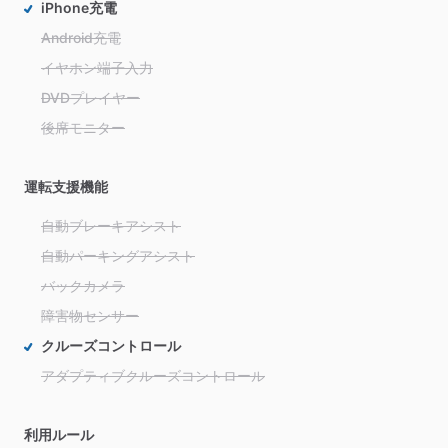
iPhone充電
Android充電
イヤホン端子入力
DVDプレイヤー
後席モニター
運転支援機能
自動ブレーキアシスト
自動パーキングアシスト
バックカメラ
障害物センサー
クルーズコントロール
アダプティブクルーズコントロール
利用ルール