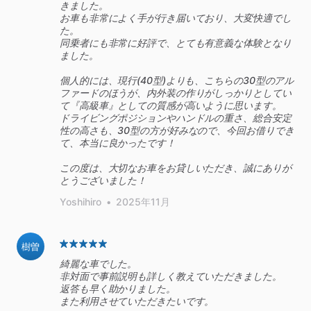
きました。
お車も非常によく手が行き届いており、大変快適でし
た。
同乗者にも非常に好評で、とても有意義な体験となり
ました。
個人的には、現行(40型)よりも、こちらの30型のアル
ファードのほうが、内外装の作りがしっかりとしてい
て『高級車』としての質感が高いように思います。
ドライビングポジションやハンドルの重さ、総合安定
性の高さも、30型の方が好みなので、今回お借りでき
て、本当に良かったです！
この度は、大切なお車をお貸しいただき、誠にありが
とうございました！
Yoshihiro
•
2025年11月
樹曽
綺麗な車でした。
非対面で事前説明も詳しく教えていただきました。
返答も早く助かりました。
また利用させていただきたいです。