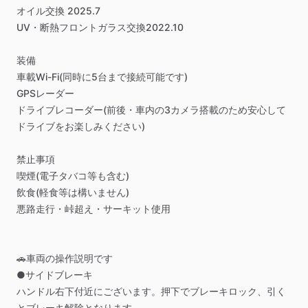
オイル交換
2025.7
UV・断熱フロントガラス交換2022.10
装備
車載Wi-Fi(同時に5台まで接続可能です)
GPSレーダー
ドライブレコーダー(前後・車内の3カメラ搭載のため安心して
ドライブをお楽しみください)
禁止事項
喫煙(電子タバコ等も含む)
飲食(軽食等は構いません)
悪路走行・峠超え・サーキット使用
🚗車両の操作説明です
●サイドブレーキ
ハンドル右下付近にございます。押下でブレーキロック、引く
とブレーキ解除となります。