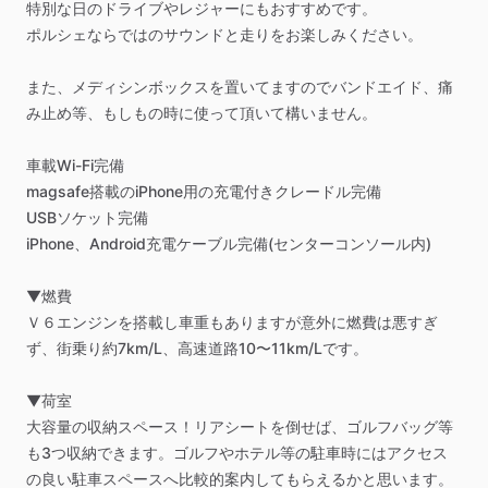
特別な日のドライブやレジャーにもおすすめです。
ポルシェならではのサウンドと走りをお楽しみください。
また、メディシンボックスを置いてますのでバンドエイド、痛
み止め等、もしもの時に使って頂いて構いません。
車載Wi-Fi完備
magsafe搭載のiPhone用の充電付きクレードル完備
USBソケット完備
iPhone、Android充電ケーブル完備(センターコンソール内)
▼燃費
Ｖ６エンジンを搭載し車重もありますが意外に燃費は悪すぎ
ず、街乗り約7km
​/​
L、高速道路10〜11km
​/​
Lです。
▼荷室
大容量の収納スペース！リアシートを倒せば、ゴルフバッグ等
も3つ収納できます。ゴルフやホテル等の駐車時にはアクセス
の良い駐車スペースへ比較的案内してもらえるかと思います。