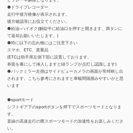
●ドライブレコーダー
走行中後方映像が表示されます。
後方確認等にお役立てください。
●給油-ハイオク(解錠中に給油口を押すと開きます。満タンに
て返却お願いいたします。)
●特に以下の忘れ物にはご注意下さい
スマホ、ETC、貴重品
(ETCは助手席左側下部に設置しております。
券面を裏にして挿入しますと緑ランプが点灯し認識します)
●バックミラー左側はサイドビューカメラの画面が常時映し出
されます。こちら参考にされますと車幅間隔掴みやすいかと思
います
●sportモード
シフトギア下のsportボタンを押下でスポーツモードとなりま
す。
直線の高速走行の際スポーツモードの加速性をお楽しみくださ
い。