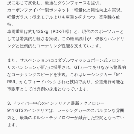
況に応じて変化し、最適なダウンフォースを提供。
カーボンファイバー製ボンネット：軽量化と剛性向上を実現。
軽量ガラス：従来モデルよりも車重を抑えつつ、高剛性を維
持。
車両重量は約1,435kg（PDK仕様）と、現代のスポーツカーと
しては驚異的な軽さを実現。この軽量設計が、俊敏なハンドリ
ングと圧倒的なコーナリング性能を支えています。
また、サスペンションにはダブルウィッシュボーン式フロント
サスペンションが新たに採用され、GTカーでありながら驚異的
なコーナリングスピードを実現。これはレーシングカー「911
RSR」からフィードバックされた技術であり、公道走行可能な
市販車としては異例の採用となっています。
3.
ドライバー中心のインテリアと最新テクノロジー
911
GT3のインテリアは、レーシングカーのスパルタンな雰囲
気と、最新のポルシェテクノロジーが融合した空間となってい
ます。