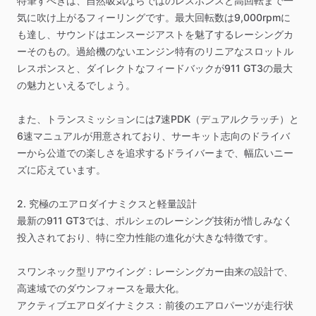
特筆すべきは、自然吸気ならではのレスポンスと高回転まで一
気に吹け上がるフィーリングです。最大回転数は9,000rpmに
も達し、サウンドはエンスージアストを魅了するレーシングカ
ーそのもの。過給機のないエンジン特有のリニアなスロットル
レスポンスと、ダイレクトなフィードバックが911
GT3の最大
の魅力といえるでしょう。
また、トランスミッションには7速PDK（デュアルクラッチ）と
6速マニュアルが用意されており、サーキット志向のドライバ
ーから公道での楽しさを追求するドライバーまで、幅広いニー
ズに応えています。
2.
究極のエアロダイナミクスと軽量設計
最新の911
GT3では、ポルシェのレーシング技術が惜しみなく
投入されており、特に空力性能の進化が大きな特徴です。
スワンネック型リアウイング：レーシングカー由来の設計で、
高速域でのダウンフォースを最大化。
アクティブエアロダイナミクス：前後のエアロパーツが走行状