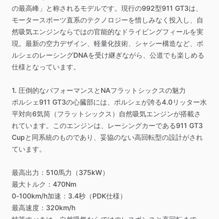
の最高峰」と称されるモデルです。現行の992型911
GT3は、
モータースポーツ直系のテクノロジーを惜しみなく投入し、自
然吸気エンジンならではの官能的なドライビングフィールを実
現。最新の空力デザイン、軽量化技術、シャシー構造など、ポ
ルシェのレーシングDNAを受け継ぎながら、公道でも楽しめる
仕様となっています。
1.
圧倒的なパフォーマンスとNAフラットシックスの魅力
ポルシェ911
GT3の心臓部には、ポルシェが誇る4.0リッター水
平対向6気筒（フラットシックス）自然吸気エンジンが搭載さ
れています。このエンジンは、レーシングカーである911
GT3
Cupと同系統のものであり、妥協のない高回転型の設計がされ
ています。
最高出力：510馬力（375kW）
最大トルク：470Nm
0-100km
​/​
h加速：3.4秒（PDK仕様）
最高速度：320km
​/​
h