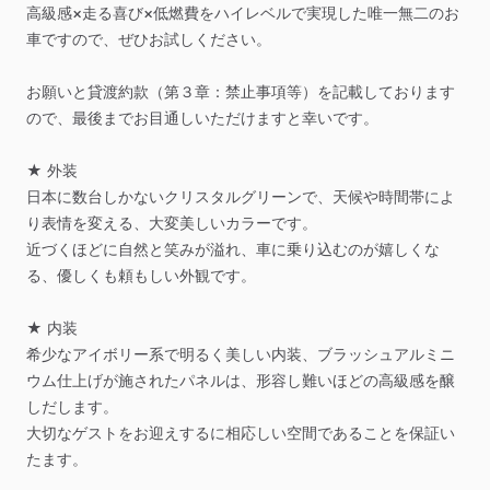
高級感×走る喜び×低燃費をハイレベルで実現した唯一無二のお
車ですので、ぜひお試しください。
お願いと貸渡約款（第３章：禁止事項等）を記載しております
ので、最後までお目通しいただけますと幸いです。
★
外装
日本に数台しかないクリスタルグリーンで、天候や時間帯によ
り表情を変える、大変美しいカラーです。
近づくほどに自然と笑みが溢れ、車に乗り込むのが嬉しくな
る、優しくも頼もしい外観です。
★
内装
希少なアイボリー系で明るく美しい内装、ブラッシュアルミニ
ウム仕上げが施されたパネルは、形容し難いほどの高級感を醸
しだします。
大切なゲストをお迎えするに相応しい空間であることを保証い
たます。