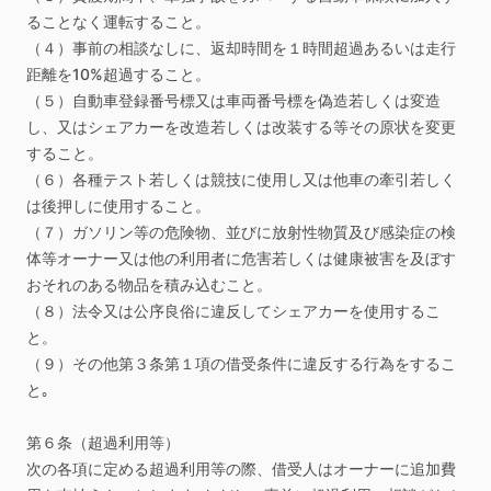
ることなく運転すること。
（４）事前の相談なしに、返却時間を１時間超過あるいは走行
距離を10%超過すること。
（５）自動車登録番号標又は車両番号標を偽造若しくは変造
し、又はシェアカーを改造若しくは改装する等その原状を変更
すること。
（６）各種テスト若しくは競技に使用し又は他車の牽引若しく
は後押しに使用すること。
（７）ガソリン等の危険物、並びに放射性物質及び感染症の検
体等オーナー又は他の利用者に危害若しくは健康被害を及ぼす
おそれのある物品を積み込むこと。
（８）法令又は公序良俗に違反してシェアカーを使用するこ
と。
（９）その他第３条第１項の借受条件に違反する行為をするこ
と｡
第６条（超過利用等）
次の各項に定める超過利用等の際、借受人はオーナーに追加費