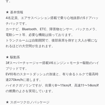
す。
★
基本情報
4名定員、エアサスペンション搭載で乗り心地抜群の5ドアハッ
チバックです。
カーナビ、Bluetooth、ETC、障害物センサー、バックカメラ、
電動シート等、必要な機能は揃っております。
トランクルームは自動開閉で、後部座席を倒すと大人が横にな
れるほどの大空間が生まれます。
★
駆動系
3ℓスーパーチャージャー搭載V6エンジン＋モーター駆動のハイ
ブリッドです。
EV特有のスタートダッシュの加速と、有り余るトルクで最高時
速270km
​/​
hに達します。
ハイオクガソリンですが、街乗り8〜11km
​/​
ℓ、高速11〜14km
​/​
ℓ
の燃費のよさを実現しています。
★
スポーツクロノパッケージ