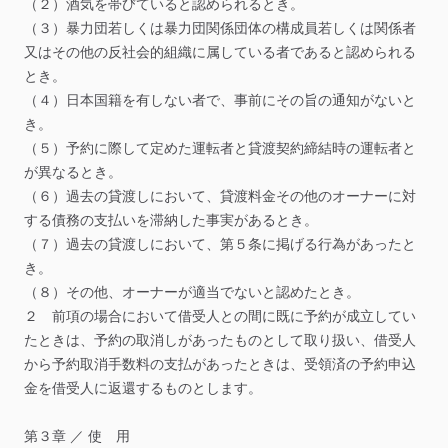
（２）酒気を帯びていると認められるとき。
（３）暴力団若しくは暴力団関係団体の構成員若しくは関係者
又はその他の反社会的組織に属している者であると認められる
とき。
（４）日本国籍を有しない者で、事前にその旨の通知がないと
き。
（５）予約に際して定めた運転者と貸渡契約締結時の運転者と
が異なるとき。
（６）過去の貸渡しにおいて、貸渡料金その他のオーナーに対
する債務の支払いを滞納した事実があるとき。
（７）過去の貸渡しにおいて、第５条に掲げる行為があったと
き。
（８）その他、オーナーが適当でないと認めたとき。
２
前項の場合において借受人との間に既に予約が成立してい
たときは、予約の取消しがあったものとして取り扱い、借受人
から予約取消手数料の支払があったときは、受領済の予約申込
金を借受人に返還するものとします。
第３章
／
使
用