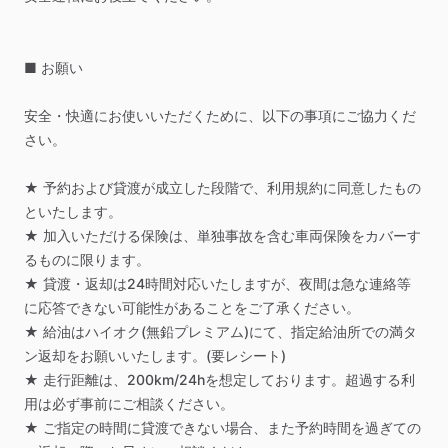
■
お願い
安全・快適にお使いいただくために、以下の事項にご協力くだ
さい。
★
予約および貸渡が成立した段階で、利用規約に同意したもの
といたします。
★
加入いただける保険は、単独事故を含む車両保険をカバーす
るものに限ります。
★
貸渡・返却は24時間対応いたしますが、夜間は急な連絡等
に応答できない可能性があることをご了承ください。
★
給油はハイオク(無鉛プレミアム)にて、指定給油所での満タ
ン返却をお願いいたします。(要レシート)
★
走行距離は、200km
​/​
24hを想定しております。超過する利
用は必ず事前にご相談ください。
★
ご指定の時間に貸渡できない場合、また予約時間を過ぎての