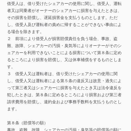
借受人は、借り受けたシェアカーの使用に関し、借受人、運転
者又は同乗者がオーナーのシェアカーに損害を与えたときは、
その損害を賠償し、遅延損害金を支払うものとします。ただ
し、借受人及び運転者の責めに帰することができない事由によ
る場合を除きます。
２
前項により借受人が損害賠償責任を負う場合、事故、盗
難、故障、シェアカーの汚損・臭気等によりオーナーがそのシ
ェアカーを利用できないことによる損害について第８条に定め
るところにより損害を賠償し、又は休車補償をするものとしま
す。
３
借受人又は運転者は、借り受けたシェアカーの使用に関
し、借受人又は運転者による第５条の違反又は故意・過失によ
って第三者又はシェアカーに損害を与えたとき又は法令違反を
犯したときは、第８条に定めるところにより損害および第三者
請求費用を賠償し、違約金および事務手数料を支払うものとし
ます。
第８条（賠償等の額）
事故、盗難、故障、シェアカーの汚損・臭気等の賠償等の額に