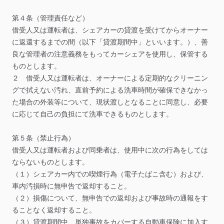
第４条（管理責任など）
借受人又は運転者は、シェアカーの貸渡を受けてからオーナー
に返還するまでの間（以下「貸渡期間中」といいます。）、善
良な管理者の注意義務をもってカーシェアを使用し、保管する
ものとします。
２
借受人又は運転者は、オーナーによる定期的なクリーニン
グで拭えない汚れ、直前予約による洗車時間が確保できなかっ
た場合の外装等について、現状渡しとなることに同意し、必要
に応じて自己の負担にて洗車できるものとします。
第５条（禁止行為）
借受人又は運転者および同乗者は、使用中に次の行為をしては
ならないものとします。
（１）シェアカー内での喫煙行為（電子たばこ含む）および、
車内汚損時に無申告で返却すること。
（２）損傷について、無申告での返却および事故時の通報をす
ることなく返却すること。
（３）貸渡期間中、単独事故をカバーする自動車保険に加入す