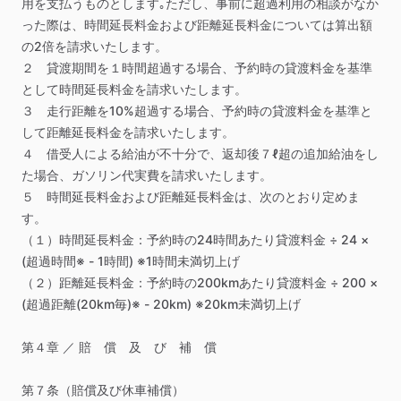
用を支払うものとします｡ただし、事前に超過利用の相談がなか
った際は、時間延長料金および距離延長料金については算出額
の2倍を請求いたします。
２
貸渡期間を１時間超過する場合、予約時の貸渡料金を基準
として時間延長料金を請求いたします。
３
走行距離を10%超過する場合、予約時の貸渡料金を基準と
して距離延長料金を請求いたします。
４
借受人による給油が不十分で、返却後７ℓ超の追加給油をし
た場合、ガソリン代実費を請求いたします。
５
時間延長料金および距離延長料金は、次のとおり定めま
す。
（１）時間延長料金：予約時の24時間あたり貸渡料金
÷
24
×
(超過時間※
-
1時間)
※1時間未満切上げ
（２）距離延長料金：予約時の200kmあたり貸渡料金
÷
200
×
(超過距離(20km毎)※
-
20km)
※20km未満切上げ
第４章
／
賠
償
及
び
補
償
第７条（賠償及び休車補償）