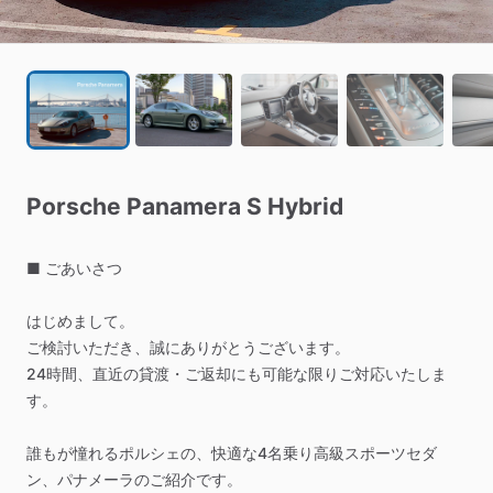
Porsche
Panamera
S
Hybrid
■
ごあいさつ
はじめまして。
ご検討いただき、誠にありがとうございます。
24時間、直近の貸渡・ご返却にも可能な限りご対応いたしま
す。
誰もが憧れるポルシェの、快適な4名乗り高級スポーツセダ
ン、パナメーラのご紹介です。