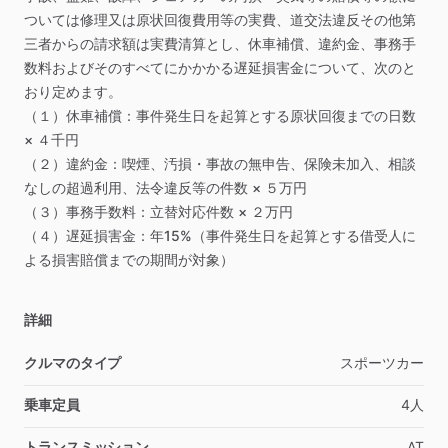
ついては修理又は原状回復費用等の実費、道交法違反その他第
三者からの請求額は実費清算とし、休車補償、違約金、事務手
数料およびそのすべてにかかかる遅延損害金について、次のと
おり定めます。
（１）休車補償：事件発生日を起算とする原状回復までの日数
×
４千円
（２）違約金：喫煙、汚損・事故の無申告、保険未加入、相談
なしの超過利用、法令違反等の件数
×
５万円
（３）事務手数料：立替対応件数
×
２万円
（４）遅延損害金：年15%（事件発生日を起算とする借受人に
よる損害賠償までの期間が対象）
詳細
クルマのタイプ
スポーツカー
乗車定員
4人
トランスミッション
AT