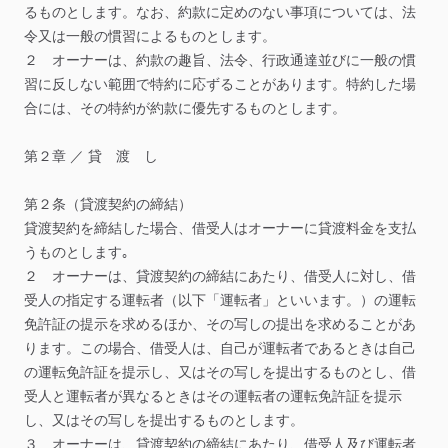
るものとします。なお、約款に定めのない事項については、法
令又は一般の慣習によるものとします。
２
オーナーは、約款の趣旨、法令、行政通達並びに一般の慣
習に反しない範囲で特約に応ずることがあります。特約した場
合には、その特約が約款に優先するものとします。
第２章
／
貸
渡
し
第２条（貸渡契約の締結）
貸渡契約を締結した場合、借受人はオーナーに貸渡料金を支払
うものとします｡
２
オーナーは、貸渡契約の締結にあたり、借受人に対し、借
受人の指定する運転者（以下「運転者」といいます。）の運転
免許証の提示を求めるほか、その写しの提出を求めることがあ
ります。この場合、借受人は、自己が運転者であるときは自己
の運転免許証を提示し、又はその写しを提出するものとし、借
受人と運転者が異なるときはその運転者の運転免許証を提示
し、又はその写しを提出するものとします。
３
オーナーは、貸渡契約の締結にあたり、借受人及び運転者