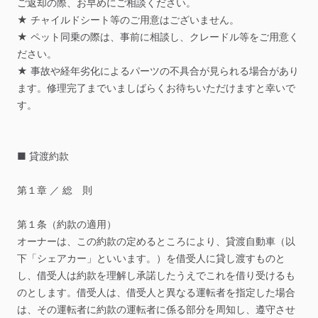
ご返却の際、お早めにご相談ください。
★
チャイルドシート等のご用意はございません。
★
ペット同乗の際は、事前に相談し、クレードル等をご用意く
ださい。
★
事故や経年劣化によるパーツの不具合が見られる場合があり
ます。修理完了までいましばらくお待ちいただけますと幸いで
す。
■
貸渡約款
第１章
／
総
則
第１条（約款の適用）
オーナーは、この約款の定めるところにより、貸渡自動車（以
下「シェアカー」といいます。）を借受人に貸し渡すものと
し、借受人は約款を理解し承諾したうえでこれを借り受けるも
のとします。借受人は、借受人と異なる運転者を指定した場合
は、その運転者に約款の運転者に係る部分を周知し、遵守させ